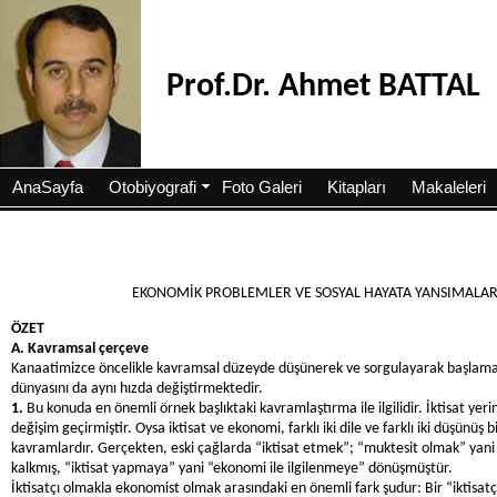
Prof.Dr. Ahmet BATTAL
AnaSayfa
Otobiyografi
Foto Galeri
Kitapları
Makaleleri
EKONOMİK PROBLEMLER VE SOSYAL HAYATA YANSIMALARI: Y
ÖZET
A. Kavramsal çerçeve
Kanaatimizce öncelikle kavramsal düzeyde düşünerek ve sorgulayarak başlamal
dünyasını da aynı hızda değiştirmektedir.
1.
Bu konuda en önemli örnek başlıktaki kavramlaştırma ile ilgilidir.
İktisat yer
değişim geçirmiştir. Oysa iktisat ve ekonomi, farklı iki dile ve farklı iki düşünüş 
kavramlardır. Gerçekten, eski çağlarda “iktisat etmek”; “muktesit olmak” ya
kalkmış, “iktisat yapmaya” yani “ekonomi ile ilgilenmeye” dönüşmüştür.
İktisatçı olmakla ekonomist olmak arasındaki en önemli fark şudur: Bir “iktisa