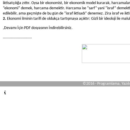
iktisatçılığa zıttır. Oysa bir ekonomist, bir ekonomik model kurarak, harcamal
“ekonomi” demek, harcama demektir. Harcama ise “sarf” yani “israf” demekti
edilebilir, ama geçmişte de bu gün de “israf iktisadı” denemez. Zira israf ve iktisa
2.
Ekonomi ilminin tarifi de oldukça tartışmaya açıktır: Gizli bir ideoloji ile mal
,Devamı İçin PDF dosyasının İndirebilirsiniz.
.........................
©2016 - Programlama, Yazıl