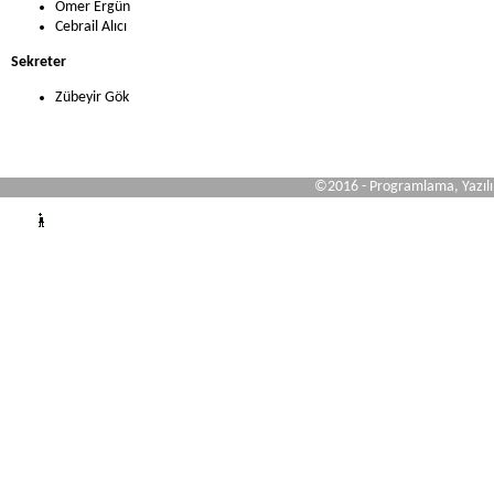
Ömer Ergün
Cebrail Alıcı
Sekreter
Zübeyir Gök
©2016 - Programlama, Yazıl