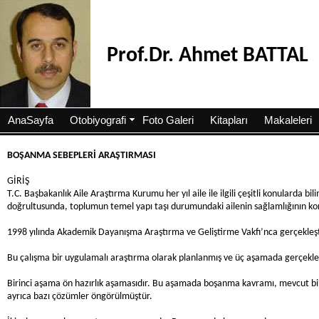
Prof.Dr. Ahmet BATTAL
AnaSayfa
Otobiyografi
Foto Galeri
Kitapları
Makaleleri
BOŞANMA SEBEPLERİ ARAŞTIRMASI
GİRİŞ
T.C. Başbakanlık Aile Araştırma Kurumu her yıl aile ile ilgili çeşitli konularda
doğrultusunda, toplumun temel yapı taşı durumundaki ailenin sağlamlığının koru
1998 yılında Akademik Dayanışma Araştırma ve Geliştirme Vakfı’nca gerçekleşti
Bu çalışma bir uygulamalı araştırma olarak planlanmış ve üç aşamada gerçekleşt
Birinci aşama ön hazırlık aşamasıdır. Bu aşamada boşanma kavramı, mevcut bilg
ayrıca bazı çözümler öngörülmüştür.